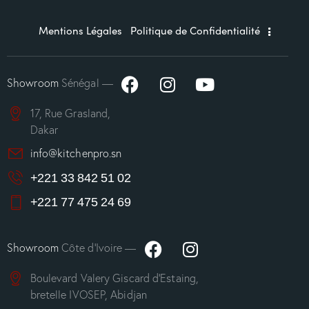
Mentions Légales
Politique de Confidentialité
Showroom
Sénégal —
17, Rue Grasland,
Dakar
info@kitchenpro.sn
+221 33 842 51 02
+221 77 475 24 69
Showroom
Côte d’Ivoire —
Boulevard Valery Giscard d’Estaing,
bretelle IVOSEP, Abidjan