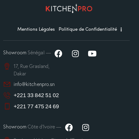
Mentions Légales
Politique de Confidentialité
Showroom
Sénégal —
17, Rue Grasland,
Dakar
info@kitchenpro.sn
+221 33 842 51 02
+221 77 475 24 69
Showroom
Côte d’Ivoire —