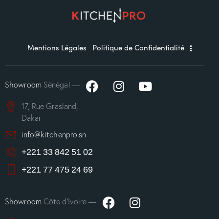
Mentions Légales
Politique de Confidentialité
Showroom
Sénégal —
17, Rue Grasland,
Dakar
info@kitchenpro.sn
+221 33 842 51 02
+221 77 475 24 69
Showroom
Côte d’Ivoire —