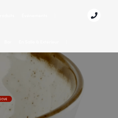
roduits
Événements
Bar
En Salle & Extérieur
BECUE