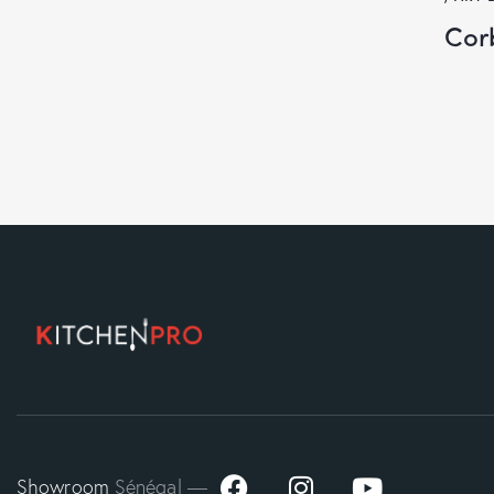
Corb
Showroom
Sénégal —