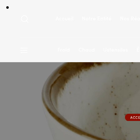
Accueil
Notre Entité
Nos Réa
Froid
Chaud
Ustensiles
É
ACCE