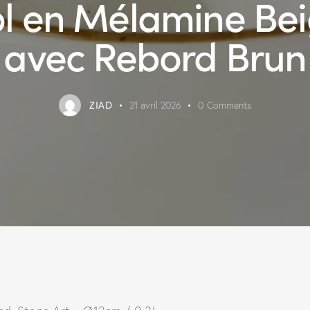
l en Mélamine Be
avec Rebord Brun
ZIAD
21 avril 2026
0
Comments