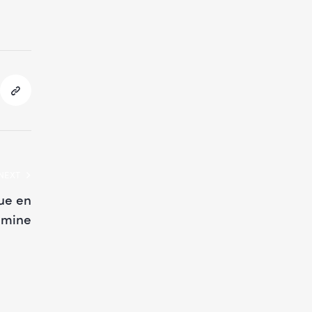
NEXT
ue en
mine