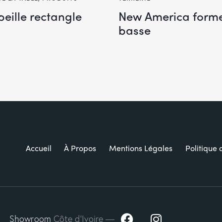
eille rectangle
New America form
basse
Accueil
À Propos
Mentions Légales
Politique 
Showroom
Côte d’Ivoire —