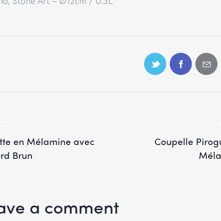
nd, Stone Art – Ø12cm / 0.3L
VIOUS
ette en Mélamine avec
Coupelle Pirog
rd Brun
Méla
ave a comment