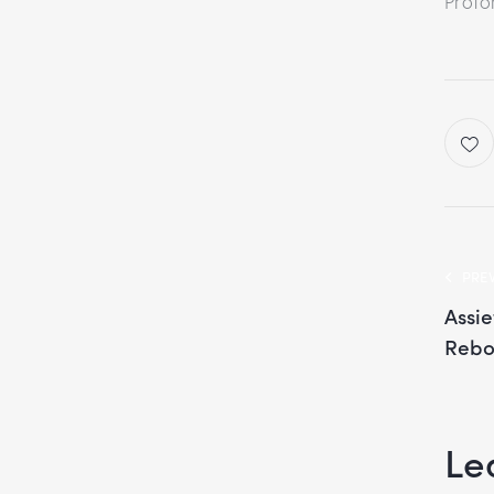
Profo
PRE
Assi
Rebo
Le