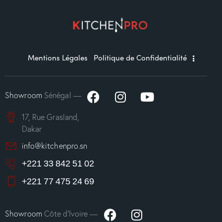
Mentions Légales
Politique de Confidentialité
Showroom
Sénégal —
17, Rue Grasland,
Dakar
info@kitchenpro.sn
+221 33 842 51 02
+221 77 475 24 69
Showroom
Côte d’Ivoire —