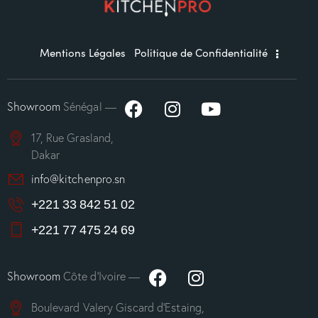
Mentions Légales
Politique de Confidentialité
Showroom
Sénégal —
17, Rue Grasland,
Dakar
info@kitchenpro.sn
+221 33 842 51 02
+221 77 475 24 69
Showroom
Côte d’Ivoire —
Boulevard Valery Giscard d’Estaing,