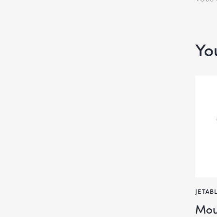
Yo
JETAB
Mou