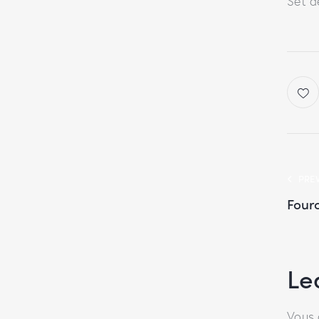
Set d
PRE
Four
Le
Vous