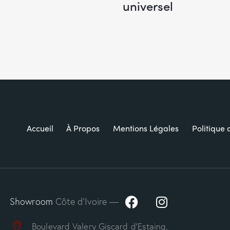
universel
Accueil
À Propos
Mentions Légales
Politique 
Showroom
Côte d’Ivoire —
Boulevard Valery Giscard d’Estaing,