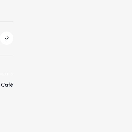
NEXT
à Café