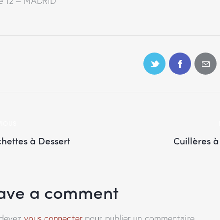
e 12 – MADRID
VIOUS
chettes à Dessert
Cuillères 
ave a comment
 devez
vous connecter
pour publier un commentaire.