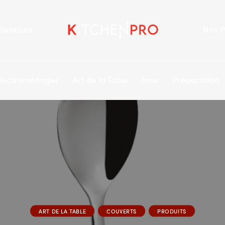
lisations
Nos P
lectroménager
Art de la Table
Inox
Préparation
ART DE LA TABLE
COUVERTS
PRODUITS