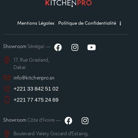
Mentions Légales
Politique de Confidentialité
Showroom
Sénégal —
17, Rue Grasland,
Dakar
info@kitchenpro.sn
+221 33 842 51 02
+221 77 475 24 69
Showroom
Côte d’Ivoire —
Boulevard Valery Giscard d’Estaing,