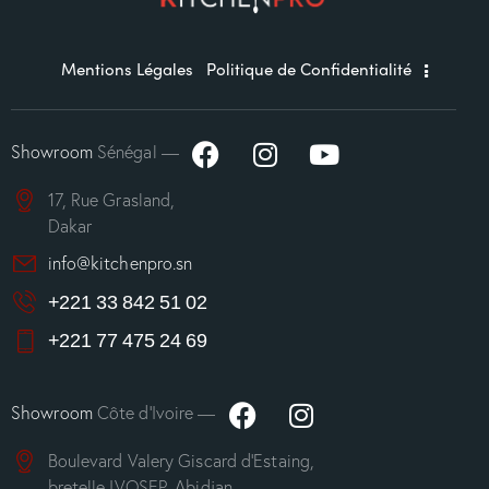
Mentions Légales
Politique de Confidentialité
Showroom
Sénégal —
17, Rue Grasland,
Dakar
info@kitchenpro.sn
+221 33 842 51 02
+221 77 475 24 69
Showroom
Côte d’Ivoire —
Boulevard Valery Giscard d’Estaing,
bretelle IVOSEP, Abidjan