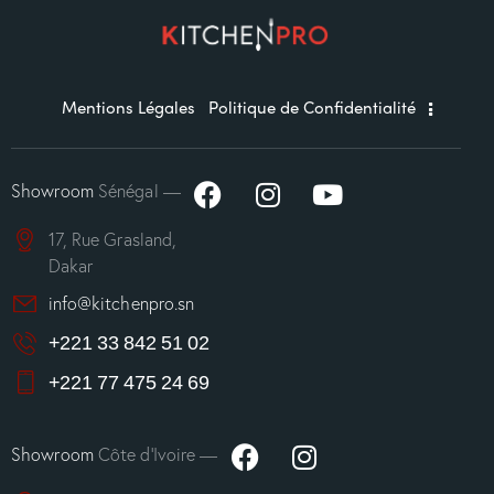
Mentions Légales
Politique de Confidentialité
Showroom
Sénégal —
17, Rue Grasland,
Dakar
info@kitchenpro.sn
+221 33 842 51 02
+221 77 475 24 69
Showroom
Côte d’Ivoire —