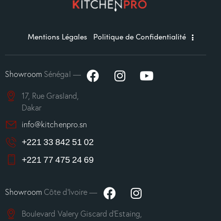
Mentions Légales
Politique de Confidentialité
Showroom
Sénégal —
17, Rue Grasland,
Dakar
info@kitchenpro.sn
+221 33 842 51 02
+221 77 475 24 69
Showroom
Côte d’Ivoire —
Boulevard Valery Giscard d’Estaing,