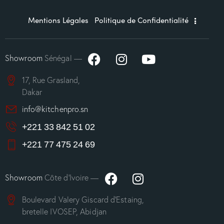
Mentions Légales
Politique de Confidentialité
Showroom
Sénégal —
17, Rue Grasland,
Dakar
info@kitchenpro.sn
+221 33 842 51 02
+221 77 475 24 69
Showroom
Côte d’Ivoire —
Boulevard Valery Giscard d’Estaing,
bretelle IVOSEP, Abidjan