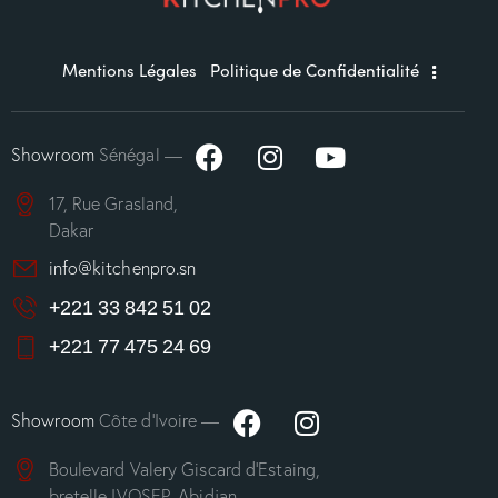
Mentions Légales
Politique de Confidentialité
Showroom
Sénégal —
17, Rue Grasland,
Dakar
info@kitchenpro.sn
+221 33 842 51 02
+221 77 475 24 69
Showroom
Côte d’Ivoire —
Boulevard Valery Giscard d’Estaing,
bretelle IVOSEP, Abidjan