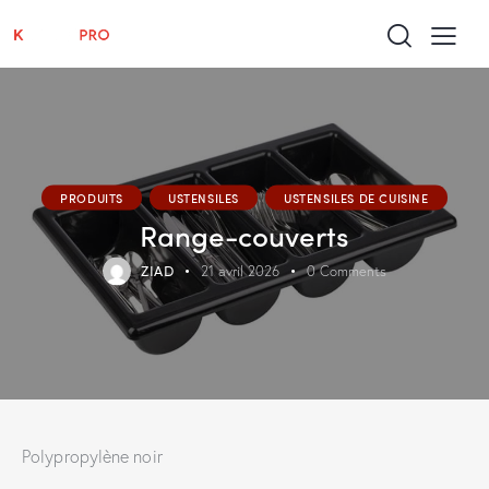
PRODUITS
USTENSILES
USTENSILES DE CUISINE
Range-couverts
ZIAD
21 avril 2026
0
Comments
Polypropylène noir