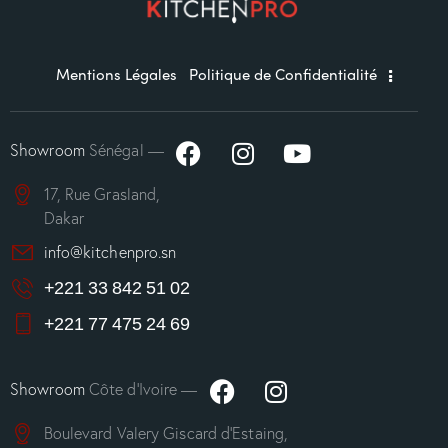
Mentions Légales
Politique de Confidentialité
Showroom
Sénégal —
17, Rue Grasland,
Dakar
info@kitchenpro.sn
+221 33 842 51 02
+221 77 475 24 69
Showroom
Côte d’Ivoire —
Boulevard Valery Giscard d’Estaing,