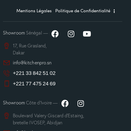
Mentions Légales
Politique de Confidentialité
Showroom
Sénégal —
17, Rue Grasland,
Dakar
info@kitchenpro.sn
+221 33 842 51 02
+221 77 475 24 69
Showroom
Côte d’Ivoire —
Boulevard Valery Giscard d’Estaing,
bretelle IVOSEP, Abidjan