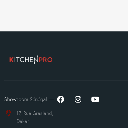
Showroom
Sénégal —
17, Rue Grasland,
Dakar