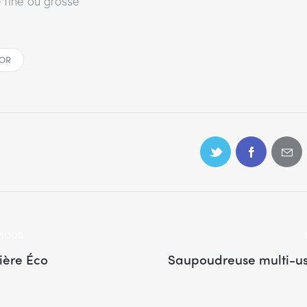
e fine ou grosse
OR
VIOUS
ière Éco
Saupoudreuse multi-u