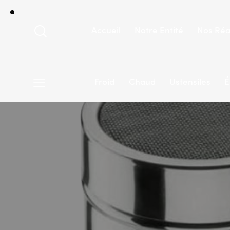
Accueil
Notre Entité
Nos Réa
Froid
Chaud
Ustensiles
É