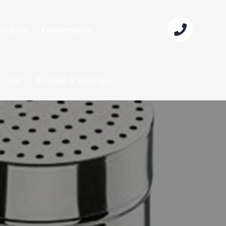
roduits
Événements
Bar
En Salle & Extérieur