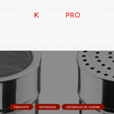
lisations
Nos P
lectroménager
Art de la Table
Inox
Préparation
PRODUITS
USTENSILES
USTENSILES DE CUISINE