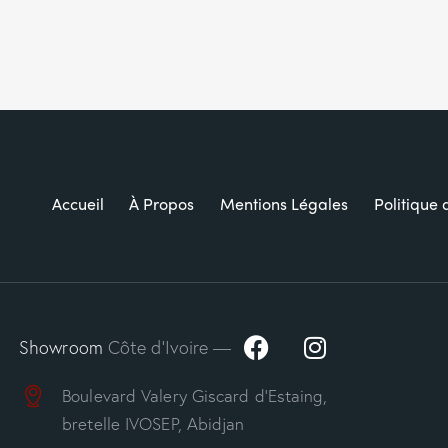
Accueil
À Propos
Mentions Légales
Politique 
Showroom
Côte d’Ivoire —
Boulevard Valery Giscard d’Estaing,
bretelle IVOSEP, Abidjan