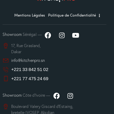
Mentions Légales
Politique de Confidentialité
Showroom
Sénégal —
17, Rue Grasland,
Dakar
info@kitchenpro.sn
+221 33 842 51 02
+221 77 475 24 69
Showroom
Côte d’Ivoire —
Boulevard Valery Giscard d’Estaing,
bretelle IVOSEP, Abidjan