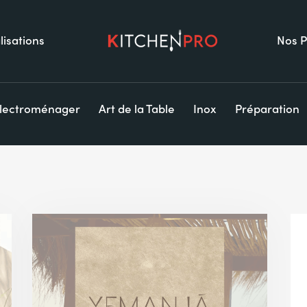
lisations
Nos P
lectroménager
Art de la Table
Inox
Préparation