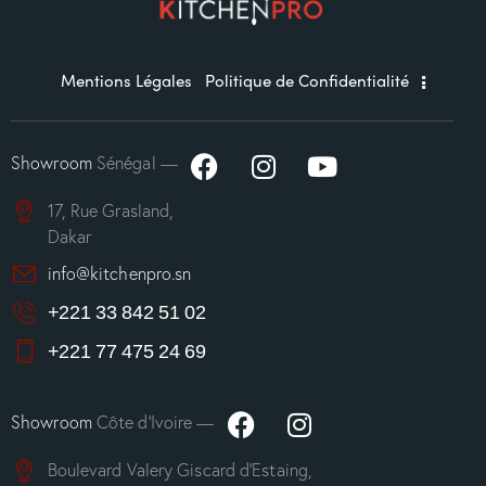
Mentions Légales
Politique de Confidentialité
Showroom
Sénégal —
17, Rue Grasland,
Dakar
info@kitchenpro.sn
+221 33 842 51 02
+221 77 475 24 69
Showroom
Côte d’Ivoire —
Boulevard Valery Giscard d’Estaing,