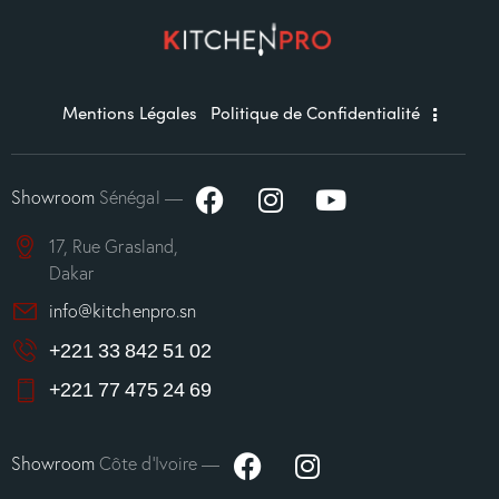
Mentions Légales
Politique de Confidentialité
Showroom
Sénégal —
17, Rue Grasland,
Dakar
info@kitchenpro.sn
+221 33 842 51 02
+221 77 475 24 69
Showroom
Côte d’Ivoire —