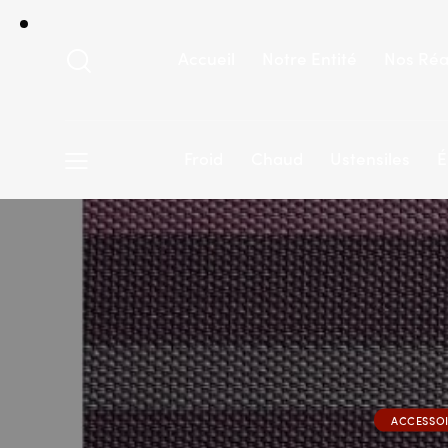
Accueil
Notre Entité
Nos Réa
Froid
Chaud
Ustensiles
É
ACCESSO