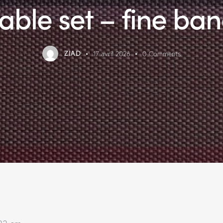
able set – fine ba
ZIAD
17 avril 2026
0
Comments