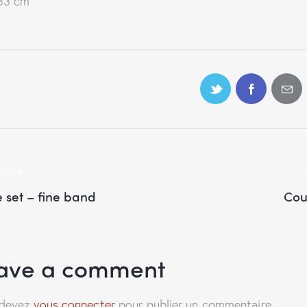
33 cm
VIOUS
 set – fine band
Cou
ave a comment
 devez
vous connecter
pour publier un commentaire.