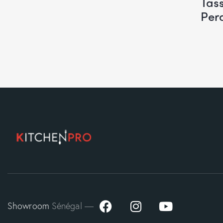
Tas
Per
Showroom
Sénégal —