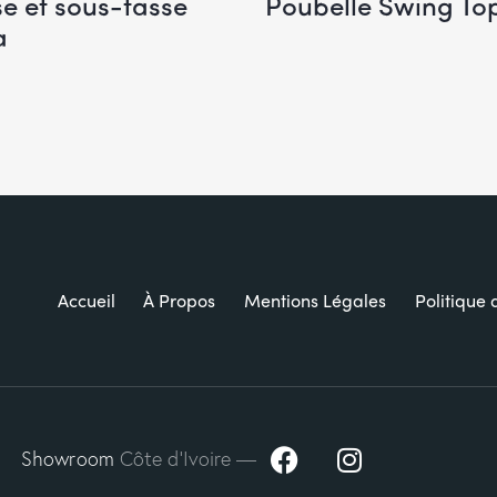
se et sous-tasse
Poubelle Swing To
a
Accueil
À Propos
Mentions Légales
Politique 
Showroom
Côte d’Ivoire —