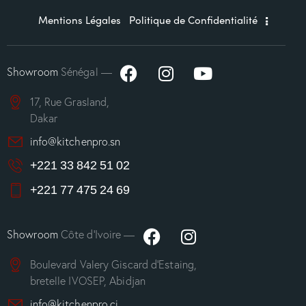
Mentions Légales
Politique de Confidentialité
Showroom
Sénégal —
17, Rue Grasland,
Dakar
info@kitchenpro.sn
+221 33 842 51 02
+221 77 475 24 69
Showroom
Côte d’Ivoire —
Boulevard Valery Giscard d’Estaing,
bretelle IVOSEP, Abidjan
info@kitchenpro.ci