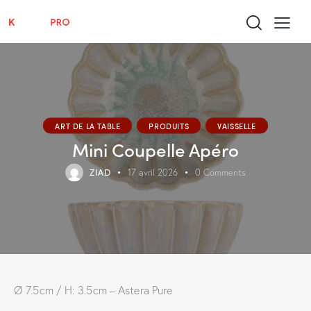
ART DE LA TABLE
PRODUITS
VAISSELLE
Mini Coupelle Apéro
ZIAD
17 avril 2026
0
Comments
Ø 7.5cm / H: 3.5cm – Astera Pure