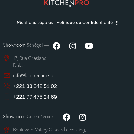
Mentions Légales
Politique de Confidentialité
Showroom
Sénégal —
17, Rue Grasland,
Dakar
info@kitchenpro.sn
+221 33 842 51 02
+221 77 475 24 69
Showroom
Côte d’Ivoire —
Boulevard Valery Giscard d’Estaing,