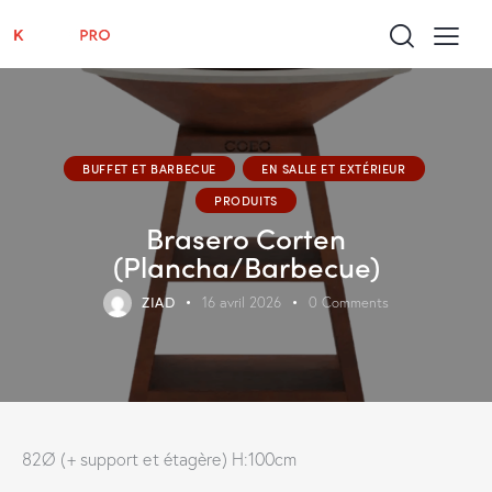
BUFFET ET BARBECUE
EN SALLE ET EXTÉRIEUR
PRODUITS
Brasero Corten
(Plancha/Barbecue)
ZIAD
16 avril 2026
0
Comments
82Ø (+ support et étagère) H:100cm