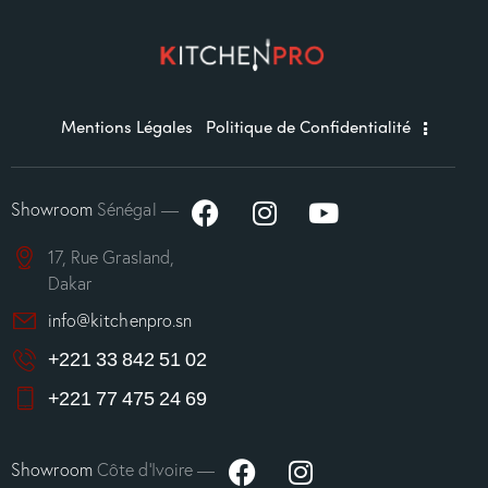
Mentions Légales
Politique de Confidentialité
Showroom
Sénégal —
17, Rue Grasland,
Dakar
info@kitchenpro.sn
+221 33 842 51 02
+221 77 475 24 69
Showroom
Côte d’Ivoire —