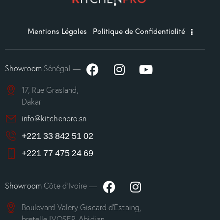
Mentions Légales
Politique de Confidentialité
Showroom
Sénégal —
17, Rue Grasland,
Dakar
info@kitchenpro.sn
+221 33 842 51 02
+221 77 475 24 69
Showroom
Côte d’Ivoire —
Boulevard Valery Giscard d’Estaing,
bretelle IVOSEP, Abidjan