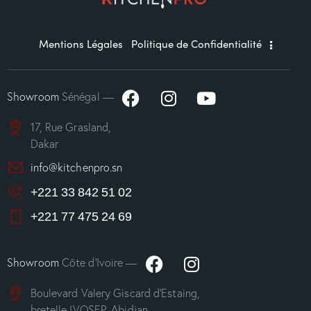
Mentions Légales
Politique de Confidentialité
Showroom
Sénégal —
17, Rue Grasland,
Dakar
info@kitchenpro.sn
+221 33 842 51 02
+221 77 475 24 69
Showroom
Côte d’Ivoire —
Boulevard Valery Giscard d’Estaing,
bretelle IVOSEP, Abidjan