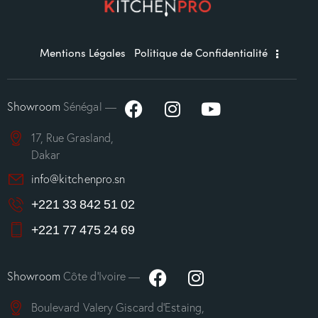
Mentions Légales
Politique de Confidentialité
Showroom
Sénégal —
17, Rue Grasland,
Dakar
info@kitchenpro.sn
+221 33 842 51 02
+221 77 475 24 69
Showroom
Côte d’Ivoire —
Boulevard Valery Giscard d’Estaing,